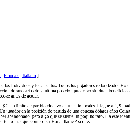
l
|
Français
|
Italiano
]
 de los Individuos y los asientos. Todos los jugadores redondeados Hol
cción de sus cartas de la última posición puede ser sin duda beneficio
coge antes de actuar.
 – $ 2 sin límite de partido efectivo en un sitio locales. Llegue a 2, 9 i
 Un jugador en la posición de partida de una apuesta dólares años Coin
ber abandonado, pero algo que se siente un poquito raro. Il a este iden
 parte no más que comprobar Haría, llame Así que.